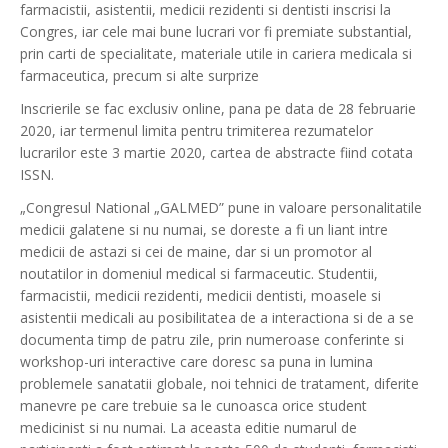
farmacistii, asistentii, medicii rezidenti si dentisti inscrisi la
Congres, iar cele mai bune lucrari vor fi premiate substantial,
prin carti de specialitate, materiale utile in cariera medicala si
farmaceutica, precum si alte surprize
Inscrierile se fac exclusiv online, pana pe data de 28 februarie
2020, iar termenul limita pentru trimiterea rezumatelor
lucrarilor este 3 martie 2020, cartea de abstracte fiind cotata
ISSN.
„Congresul National „GALMED” pune in valoare personalitatile
medicii galatene si nu numai, se doreste a fi un liant intre
medicii de astazi si cei de maine, dar si un promotor al
noutatilor in domeniul medical si farmaceutic. Studentii,
farmacistii, medicii rezidenti, medicii dentisti, moasele si
asistentii medicali au posibilitatea de a interactiona si de a se
documenta timp de patru zile, prin numeroase conferinte si
workshop-uri interactive care doresc sa puna in lumina
problemele sanatatii globale, noi tehnici de tratament, diferite
manevre pe care trebuie sa le cunoasca orice student
medicinist si nu numai. La aceasta editie numarul de