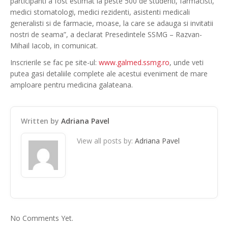
participanti a fost estimat la peste 500 de studenti, farmacisti,
medici stomatologi, medici rezidenti, asistenti medicali
generalisti si de farmacie, moase, la care se adauga si invitatii
nostri de seama”, a declarat Presedintele SSMG – Razvan-
Mihail Iacob, in comunicat.
Inscrierile se fac pe site-ul:
www.galmed.ssmg.ro
, unde veti
putea gasi detaliile complete ale acestui eveniment de mare
amploare pentru medicina galateana.
Written by
Adriana Pavel
View all posts by:
Adriana Pavel
No Comments Yet.