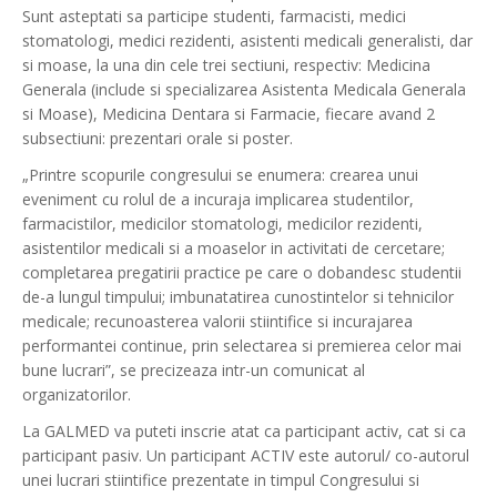
Sunt asteptati sa participe studenti, farmacisti, medici
stomatologi, medici rezidenti, asistenti medicali generalisti, dar
si moase, la una din cele trei sectiuni, respectiv: Medicina
Generala (include si specializarea Asistenta Medicala Generala
si Moase), Medicina Dentara si Farmacie, fiecare avand 2
subsectiuni: prezentari orale si poster.
„Printre scopurile congresului se enumera: crearea unui
eveniment cu rolul de a incuraja implicarea studentilor,
farmacistilor, medicilor stomatologi, medicilor rezidenti,
asistentilor medicali si a moaselor in activitati de cercetare;
completarea pregatirii practice pe care o dobandesc studentii
de-a lungul timpului; imbunatatirea cunostintelor si tehnicilor
medicale; recunoasterea valorii stiintifice si incurajarea
performantei continue, prin selectarea si premierea celor mai
bune lucrari”, se precizeaza intr-un comunicat al
organizatorilor.
La GALMED va puteti inscrie atat ca participant activ, cat si ca
participant pasiv. Un participant ACTIV este autorul/ co-autorul
unei lucrari stiintifice prezentate in timpul Congresului si