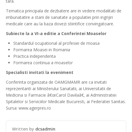
tara.
Tematica principala de dezbatere are in vedere modalitati de
imbunatatire a starii de sanatate a populatiei prin ingrijiri
medicale care au la baza dovezi stiintifice convingatoare.
Subiecte la a VI-a editie a Conferintei Moaselor
Standardul ocupational al profesiei de moasa
Formarea Moasei in Romania
Practica independenta
Formarea continua a moaselor
Specialisti invitati la eveniment
Conferinta organizata de OAMGMAMR are ca invitati
reprezentanti ai Ministerului Sanatatii, ai Universitatii de
Medicina si Farmacie â€œCarol Davilaâ€, ai Administratiei
Spitalelor si Serviciilor Medicale Bucuresti, ai Federatiei Sanitas.
Sursa: www.agerpres.ro
Written by
dcsadmin